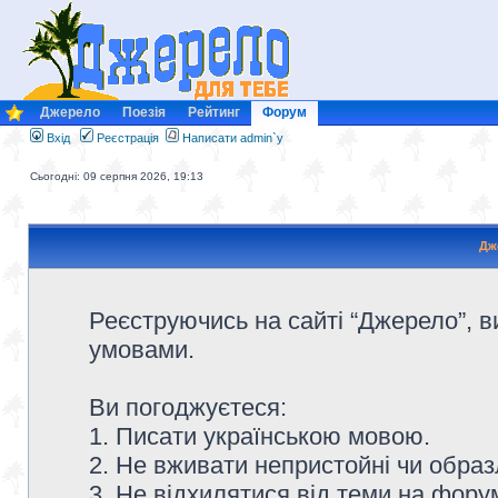
Джерело
Поезія
Рейтинг
Форум
Вхід
Реєстрація
Написати admin`у
Сьогодні: 09 серпня 2026, 19:13
Дж
Реєструючись на сайті “Джерело”, в
умовами.
Ви погоджуєтеся:
1. Писати українською мовою.
2. Не вживати непристойні чи образ
3. Не відхилятися від теми на форум