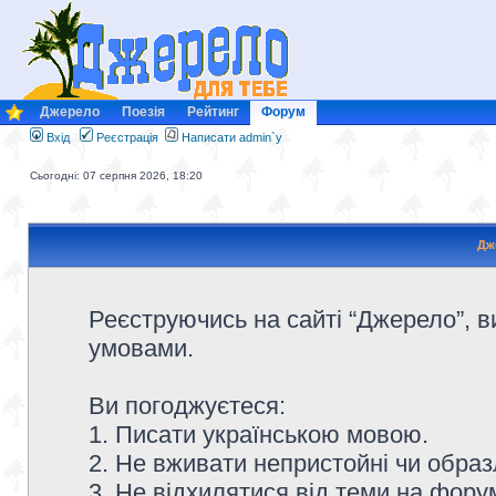
Джерело
Поезія
Рейтинг
Форум
Вхід
Реєстрація
Написати admin`у
Сьогодні: 07 серпня 2026, 18:20
Дж
Реєструючись на сайті “Джерело”, в
умовами.
Ви погоджуєтеся:
1. Писати українською мовою.
2. Не вживати непристойні чи образ
3. Не відхилятися від теми на форум