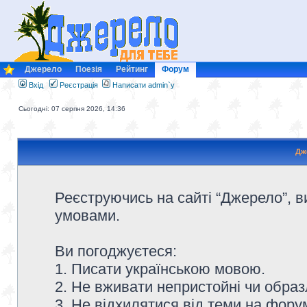
Джерело
Поезія
Рейтинг
Форум
Вхід
Реєстрація
Написати admin`у
Сьогодні: 07 серпня 2026, 14:36
Дж
Реєструючись на сайті “Джерело”, в
умовами.
Ви погоджуєтеся:
1. Писати українською мовою.
2. Не вживати непристойні чи образ
3. Не відхилятися від теми на форум