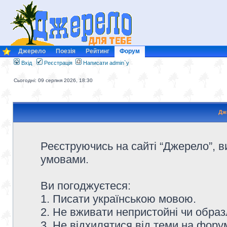
Джерело
Поезія
Рейтинг
Форум
Вхід
Реєстрація
Написати admin`у
Сьогодні: 09 серпня 2026, 18:30
Дж
Реєструючись на сайті “Джерело”, в
умовами.
Ви погоджуєтеся:
1. Писати українською мовою.
2. Не вживати непристойні чи образ
3. Не відхилятися від теми на форум