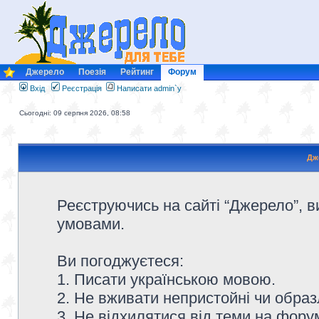
Джерело
Поезія
Рейтинг
Форум
Вхід
Реєстрація
Написати admin`у
Сьогодні: 09 серпня 2026, 08:58
Дж
Реєструючись на сайті “Джерело”, в
умовами.
Ви погоджуєтеся:
1. Писати українською мовою.
2. Не вживати непристойні чи образ
3. Не відхилятися від теми на форум