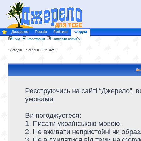
Джерело
Поезія
Рейтинг
Форум
Вхід
Реєстрація
Написати admin`у
Сьогодні: 07 серпня 2026, 02:00
Дж
Реєструючись на сайті “Джерело”, в
умовами.
Ви погоджуєтеся:
1. Писати українською мовою.
2. Не вживати непристойні чи образ
3. Не відхилятися від теми на форум