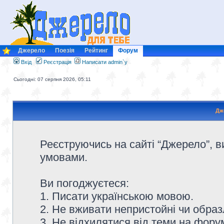
Джерело
Поезія
Рейтинг
Форум
Вхід
Реєстрація
Написати admin`у
Сьогодні: 07 серпня 2026, 05:11
Дж
Реєструючись на сайті “Джерело”, в
умовами.
Ви погоджуєтеся:
1. Писати українською мовою.
2. Не вживати непристойні чи образ
3. Не відхилятися від теми на форум