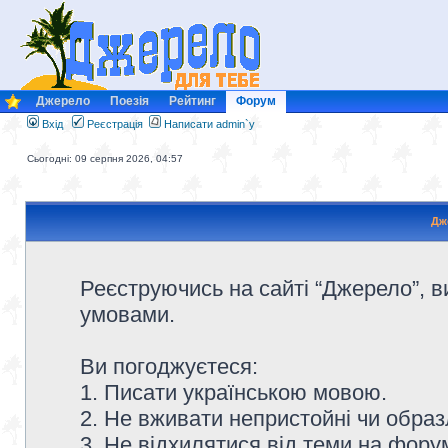
Джерело
Поезія
Рейтинг
Форум
Вхід
Реєстрація
Написати admin`у
Сьогодні: 09 серпня 2026, 04:57
Дж
Реєструючись на сайті “Джерело”, в
умовами.
Ви погоджуєтеся:
1. Писати українською мовою.
2. Не вживати непристойні чи образ
3. Не відхилятися від теми на форум