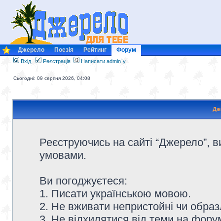
Джерело
Поезія
Рейтинг
Форум
Вхід
Реєстрація
Написати admin`у
Сьогодні: 09 серпня 2026, 04:08
Дж
Реєструючись на сайті “Джерело”, в
умовами.
Ви погоджуєтеся:
1. Писати українською мовою.
2. Не вживати непристойні чи образ
3. Не відхилятися від теми на форум