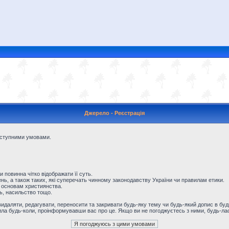
Джерело - Реєстрація
наступними умовами.
и повинна чітко відображати її суть.
ь, а також таких, які суперечать чинному законодавству України чи правилам етики.
 основам християнства.
ть, насильство тощо.
даляти, редагувати, переносити та закривати будь-яку тему чи будь-який допис в будь
ила будь-коли, проінформувавши вас про це. Якщо ви не погоджуєтесь з ними, будь-лас