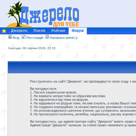
Джерело
Поезія
Рейтинг
Форум
Вхід
Реєстрація
Написати admin`у
Сьогодні: 06 серпня 2026, 22:15
Реєструючись на сайті “Джерело”, ви підтверджуєте свою згоду з 
Ви погоджуєтеся:
1. Писати українською мовою.
2. Не вживати непристойні чи образливі вислови.
3. Не відхилятися від теми на форумі.
4. Не відкривати на форумі теми, які вже існують, а назва Вашої тем
6. Не подавати комерційних та нехристиянських рекламних оголошен
7. Не розповсюджувати єретичне вчення, що суперечить загальним
8. Не пропагувати політичну, релігійну, національну, расову ворожіс
Ви погоджуєтесь, що адміністратори сайту “Джерело” мають право ви
Адміністрація “Джерело” залишає за собою право змінювати ці прав