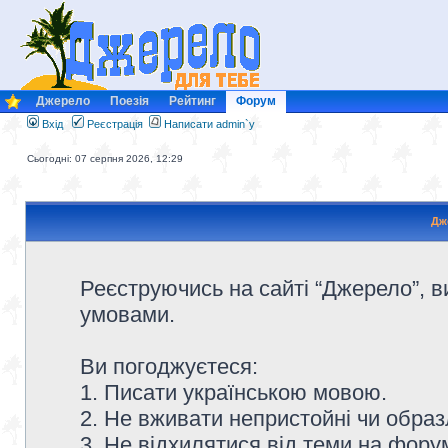
Джерело
Поезія
Рейтинг
Форум
Вхід
Реєстрація
Написати admin`у
Сьогодні: 07 серпня 2026, 12:29
Дж
Реєструючись на сайті “Джерело”, в
умовами.
Ви погоджуєтеся:
1. Писати українською мовою.
2. Не вживати непристойні чи образ
3. Не відхилятися від теми на форум