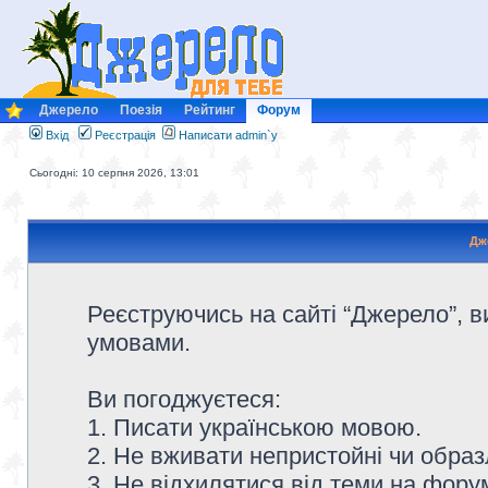
Джерело
Поезія
Рейтинг
Форум
Вхід
Реєстрація
Написати admin`у
Сьогодні: 10 серпня 2026, 13:01
Дж
Реєструючись на сайті “Джерело”, в
умовами.
Ви погоджуєтеся:
1. Писати українською мовою.
2. Не вживати непристойні чи образ
3. Не відхилятися від теми на форум