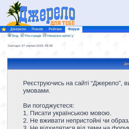
Джерело
Поезія
Рейтинг
Форум
Вхід
Реєстрація
Написати admin`у
Сьогодні: 07 серпня 2026, 09:38
Дж
Реєструючись на сайті “Джерело”, в
умовами.
Ви погоджуєтеся:
1. Писати українською мовою.
2. Не вживати непристойні чи образ
3. Не відхилятися від теми на форум