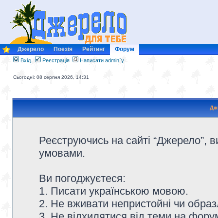
Джерело
Поезія
Рейтинг
Форум
Вхід
Реєстрація
Написати admin`у
Сьогодні: 08 серпня 2026, 14:31
Дж
Реєструючись на сайті “Джерело”, в
умовами.
Ви погоджуєтеся:
1. Писати українською мовою.
2. Не вживати непристойні чи образ
3. Не відхилятися від теми на форум