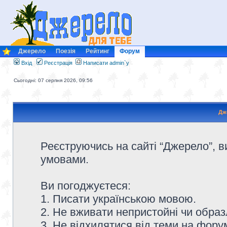
Джерело
Поезія
Рейтинг
Форум
Вхід
Реєстрація
Написати admin`у
Сьогодні: 07 серпня 2026, 09:56
Дж
Реєструючись на сайті “Джерело”, в
умовами.
Ви погоджуєтеся:
1. Писати українською мовою.
2. Не вживати непристойні чи образ
3. Не відхилятися від теми на форум