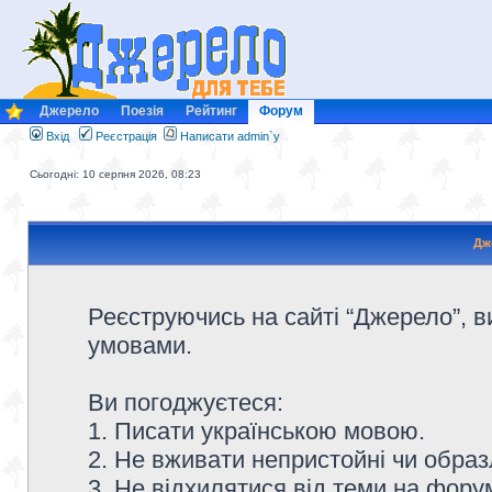
Джерело
Поезія
Рейтинг
Форум
Вхід
Реєстрація
Написати admin`у
Сьогодні: 10 серпня 2026, 08:23
Дж
Реєструючись на сайті “Джерело”, в
умовами.
Ви погоджуєтеся:
1. Писати українською мовою.
2. Не вживати непристойні чи образ
3. Не відхилятися від теми на форум