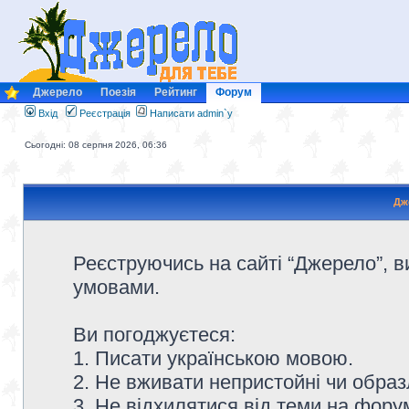
Джерело
Поезія
Рейтинг
Форум
Вхід
Реєстрація
Написати admin`у
Сьогодні: 08 серпня 2026, 06:36
Дж
Реєструючись на сайті “Джерело”, в
умовами.
Ви погоджуєтеся:
1. Писати українською мовою.
2. Не вживати непристойні чи образ
3. Не відхилятися від теми на форум