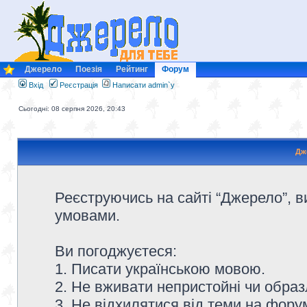
Джерело
Поезія
Рейтинг
Форум
Вхід
Реєстрація
Написати admin`у
Сьогодні: 08 серпня 2026, 20:43
Дж
Реєструючись на сайті “Джерело”, в
умовами.
Ви погоджуєтеся:
1. Писати українською мовою.
2. Не вживати непристойні чи образ
3. Не відхилятися від теми на форум