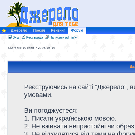
Джерело
Поезія
Рейтинг
Форум
Вхід
Реєстрація
Написати admin`у
Сьогодні: 10 серпня 2026, 05:19
Дж
Реєструючись на сайті “Джерело”, в
умовами.
Ви погоджуєтеся:
1. Писати українською мовою.
2. Не вживати непристойні чи образ
3. Не відхилятися від теми на форум