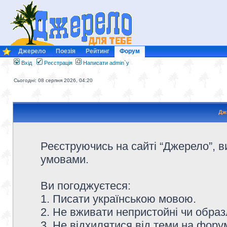
Джерело
Поезія
Рейтинг
Форум
Вхід
Реєстрація
Написати admin`у
Сьогодні: 08 серпня 2026, 04:20
Дж
Реєструючись на сайті “Джерело”, в
умовами.
Ви погоджуєтеся:
1. Писати українською мовою.
2. Не вживати непристойні чи образ
3. Не відхилятися від теми на форум