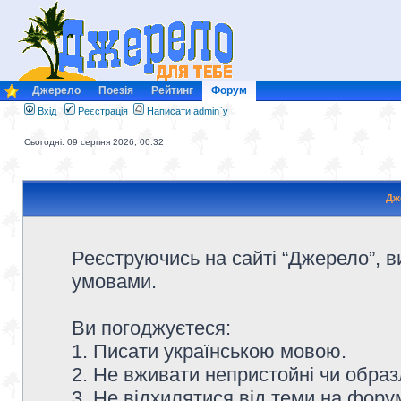
Джерело
Поезія
Рейтинг
Форум
Вхід
Реєстрація
Написати admin`у
Сьогодні: 09 серпня 2026, 00:32
Дж
Реєструючись на сайті “Джерело”, в
умовами.
Ви погоджуєтеся:
1. Писати українською мовою.
2. Не вживати непристойні чи образ
3. Не відхилятися від теми на форум