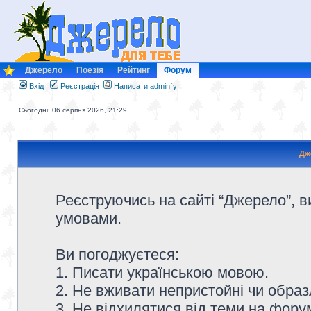
Джерело
Поезія
Рейтинг
Форум
Вхід
Реєстрація
Написати admin`у
Сьогодні: 06 серпня 2026, 21:29
Дж
Реєструючись на сайті “Джерело”, в
умовами.
Ви погоджуєтеся:
1. Писати українською мовою.
2. Не вживати непристойні чи образ
3. Не відхилятися від теми на форум