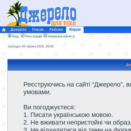
Джерело
Поезія
Рейтинг
Форум
Вхід
Реєстрація
Написати admin`у
Сьогодні: 06 серпня 2026, 16:36
Дж
Реєструючись на сайті “Джерело”, в
умовами.
Ви погоджуєтеся:
1. Писати українською мовою.
2. Не вживати непристойні чи образ
3. Не відхилятися від теми на форум