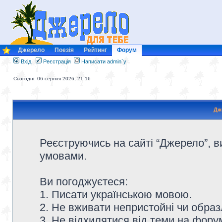
Джерело
Поезія
Рейтинг
Форум
Вхід
Реєстрація
Написати admin`у
Сьогодні: 06 серпня 2026, 21:16
Дж
Реєструючись на сайті “Джерело”, в
умовами.
Ви погоджуєтеся:
1. Писати українською мовою.
2. Не вживати непристойні чи образ
3. Не відхилятися від теми на форум