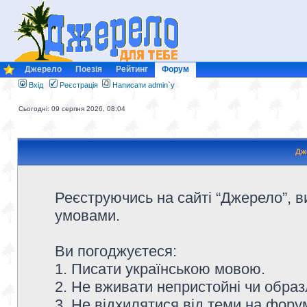
Джерело
Поезія
Рейтинг
Форум
Вхід
Реєстрація
Написати admin`у
Сьогодні: 09 серпня 2026, 08:04
Дж
Реєструючись на сайті “Джерело”, в
умовами.
Ви погоджуєтеся:
1. Писати українською мовою.
2. Не вживати непристойні чи образ
3. Не відхилятися від теми на форум