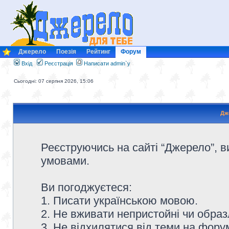
Джерело
Поезія
Рейтинг
Форум
Вхід
Реєстрація
Написати admin`у
Сьогодні: 07 серпня 2026, 15:06
Дж
Реєструючись на сайті “Джерело”, в
умовами.
Ви погоджуєтеся:
1. Писати українською мовою.
2. Не вживати непристойні чи образ
3. Не відхилятися від теми на форум