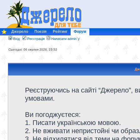
Джерело
Поезія
Рейтинг
Форум
Вхід
Реєстрація
Написати admin`у
Сьогодні: 06 серпня 2026, 23:52
Дж
Реєструючись на сайті “Джерело”, в
умовами.
Ви погоджуєтеся:
1. Писати українською мовою.
2. Не вживати непристойні чи образ
3. Не відхилятися від теми на форум