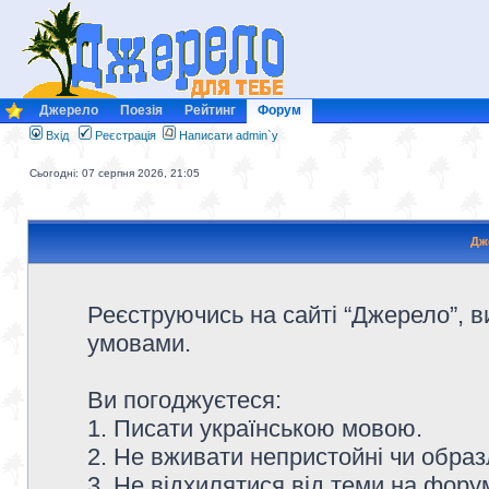
Джерело
Поезія
Рейтинг
Форум
Вхід
Реєстрація
Написати admin`у
Сьогодні: 07 серпня 2026, 21:05
Дж
Реєструючись на сайті “Джерело”, в
умовами.
Ви погоджуєтеся:
1. Писати українською мовою.
2. Не вживати непристойні чи образ
3. Не відхилятися від теми на форум