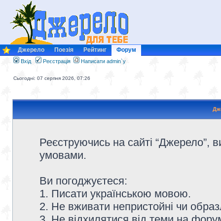
Джерело
Поезія
Рейтинг
Форум
Вхід
Реєстрація
Написати admin`у
Сьогодні: 07 серпня 2026, 07:26
Дж
Реєструючись на сайті “Джерело”, в
умовами.
Ви погоджуєтеся:
1. Писати українською мовою.
2. Не вживати непристойні чи образ
3. Не відхилятися від теми на форум