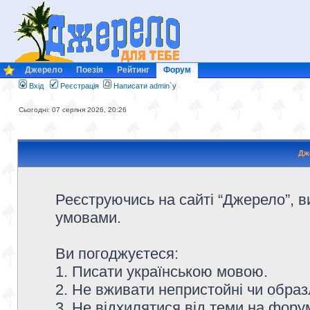
Джерело
Поезія
Рейтинг
Форум
Вхід
Реєстрація
Написати admin`у
Сьогодні: 07 серпня 2026, 20:26
Дж
Реєструючись на сайті “Джерело”, в
умовами.
Ви погоджуєтеся:
1. Писати українською мовою.
2. Не вживати непристойні чи образ
3. Не відхилятися від теми на форум