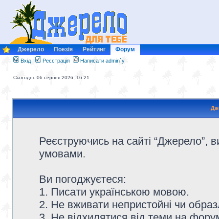
Джерело
Поезія
Рейтинг
Форум
Вхід
Реєстрація
Написати admin`у
Сьогодні: 06 серпня 2026, 16:21
Дж
Реєструючись на сайті “Джерело”, в
умовами.
Ви погоджуєтеся:
1. Писати українською мовою.
2. Не вживати непристойні чи образ
3. Не відхилятися від теми на форум