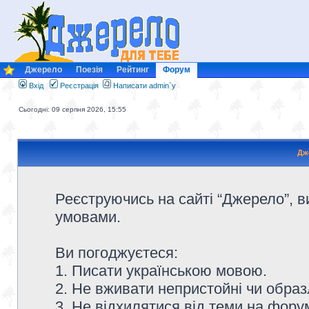
Джерело
Поезія
Рейтинг
Форум
Вхід
Реєстрація
Написати admin`у
Сьогодні: 09 серпня 2026, 15:55
Дж
Реєструючись на сайті “Джерело”, в
умовами.
Ви погоджуєтеся:
1. Писати українською мовою.
2. Не вживати непристойні чи образ
3. Не відхилятися від теми на форум