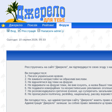
Джерело
Поезія
Рейтинг
Форум
Вхід
Реєстрація
Написати admin`у
Сьогодні: 10 серпня 2026, 05:33
Реєструючись на сайті “Джерело”, ви підтверджуєте свою згоду з 
Ви погоджуєтеся:
1. Писати українською мовою.
2. Не вживати непристойні чи образливі вислови.
3. Не відхилятися від теми на форумі.
4. Не відкривати на форумі теми, які вже існують, а назва Вашої тем
6. Не подавати комерційних та нехристиянських рекламних оголошен
7. Не розповсюджувати єретичне вчення, що суперечить загальним
8. Не пропагувати політичну, релігійну, національну, расову ворожіс
Ви погоджуєтесь, що адміністратори сайту “Джерело” мають право ви
Адміністрація “Джерело” залишає за собою право змінювати ці прав