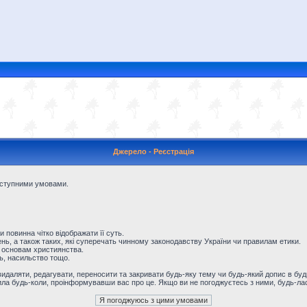
Джерело - Реєстрація
наступними умовами.
и повинна чітко відображати її суть.
ь, а також таких, які суперечать чинному законодавству України чи правилам етики.
 основам християнства.
ть, насильство тощо.
даляти, редагувати, переносити та закривати будь-яку тему чи будь-який допис в будь
ила будь-коли, проінформувавши вас про це. Якщо ви не погоджуєтесь з ними, будь-лас