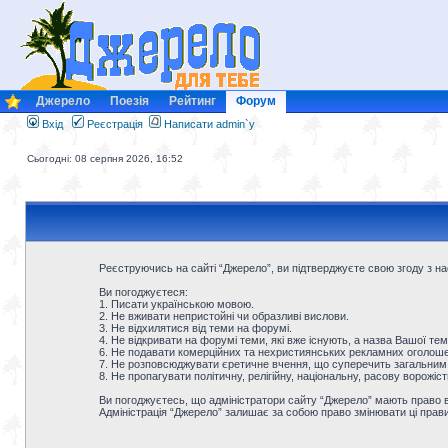
Джерело
Поезія
Рейтинг
Форум
Вхід
Реєстрація
Написати admin`у
Сьогодні: 08 серпня 2026, 16:52
Реєструючись на сайті “Джерело”, ви підтверджуєте свою згоду з 
Ви погоджуєтеся:
1. Писати українською мовою.
2. Не вживати непристойні чи образливі вислови.
3. Не відхилятися від теми на форумі.
4. Не відкривати на форумі теми, які вже існують, а назва Вашої тем
6. Не подавати комерційних та нехристиянських рекламних оголошен
7. Не розповсюджувати єретичне вчення, що суперечить загальним
8. Не пропагувати політичну, релігійну, національну, расову ворожіс
Ви погоджуєтесь, що адміністратори сайту “Джерело” мають право ви
Адміністрація “Джерело” залишає за собою право змінювати ці прав