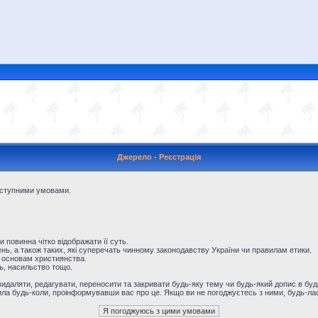
Джерело - Реєстрація
наступними умовами.
и повинна чітко відображати її суть.
ь, а також таких, які суперечать чинному законодавству України чи правилам етики.
 основам християнства.
ть, насильство тощо.
даляти, редагувати, переносити та закривати будь-яку тему чи будь-який допис в будь
ила будь-коли, проінформувавши вас про це. Якщо ви не погоджуєтесь з ними, будь-лас