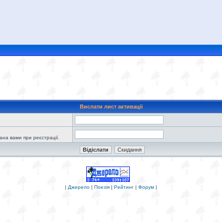
Вислати лист активації
зана вами при реєстрації.
|
Джерело
|
Поезія
|
Рейтинг
|
Форум
|