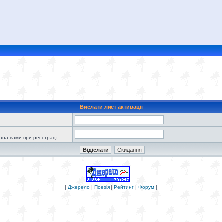
Вислати лист активації
зана вами при реєстрації.
|
Джерело
|
Поезія
|
Рейтинг
|
Форум
|