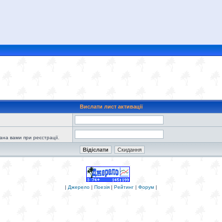
Вислати лист активації
зана вами при реєстрації.
|
Джерело
|
Поезія
|
Рейтинг
|
Форум
|