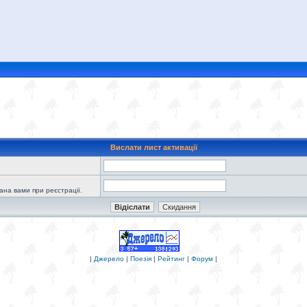
Вислати лист активації
зана вами при реєстрації.
|
Джерело
|
Поезія
|
Рейтинг
|
Форум
|