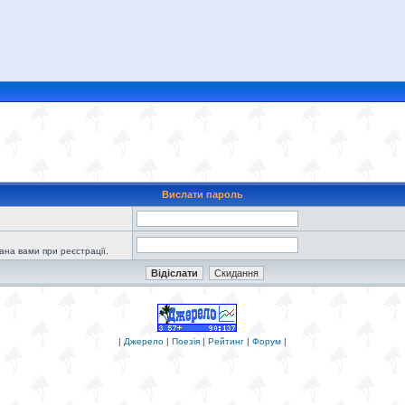
Вислати пароль
зана вами при реєстрації.
|
Джерело
|
Поезія
|
Рейтинг
|
Форум
|