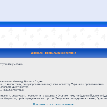
Джерело - Правила використання
наступними умовами.
и повинна чітко відображати її суть.
ь, а також таких, які суперечать чинному законодавству України чи правилам етики.
 основам християнства.
ть, насильство тощо.
даляти, редагувати, переносити та закривати будь-яку тему чи будь-який допис в будь
ила будь-коли, проінформувавши вас про це. Якщо ви не погоджуєтесь з ними, будь-лас
Повернутись на сторінку логування