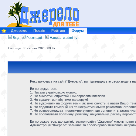
Джерело
Поезія
Рейтинг
Форум
Вхід
Реєстрація
Написати admin`у
Сьогодні: 08 серпня 2026, 09:47
Реєструючись на сайті “Джерело”, ви підтверджуєте свою згоду з 
Ви погоджуєтеся:
1. Писати українською мовою.
2. Не вживати непристойні чи образливі вислови.
3. Не відхилятися від теми на форумі.
4. Не відкривати на форумі теми, які вже існують, а назва Вашої тем
6. Не подавати комерційних та нехристиянських рекламних оголошен
7. Не розповсюджувати єретичне вчення, що суперечить загальним
8. Не пропагувати політичну, релігійну, національну, расову ворожіс
Ви погоджуєтесь, що адміністратори сайту “Джерело” мають право ви
Адміністрація “Джерело” залишає за собою право змінювати ці прав