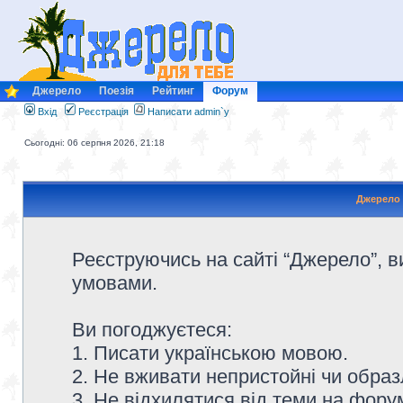
Джерело
Поезія
Рейтинг
Форум
Вхід
Реєстрація
Написати admin`у
Сьогодні: 06 серпня 2026, 21:18
Джерело 
Реєструючись на сайті “Джерело”, в
умовами.
Ви погоджуєтеся:
1. Писати українською мовою.
2. Не вживати непристойні чи образ
3. Не відхилятися від теми на форум