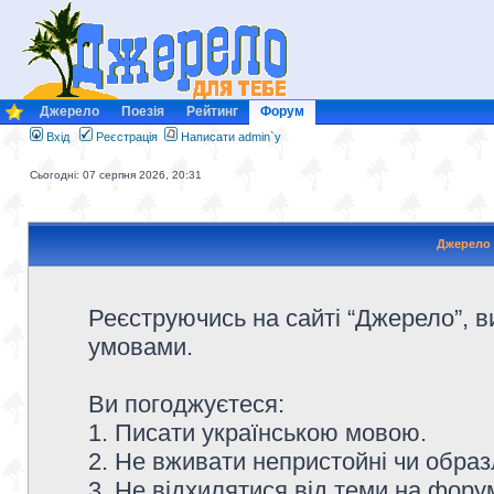
Джерело
Поезія
Рейтинг
Форум
Вхід
Реєстрація
Написати admin`у
Сьогодні: 07 серпня 2026, 20:31
Джерело 
Реєструючись на сайті “Джерело”, в
умовами.
Ви погоджуєтеся:
1. Писати українською мовою.
2. Не вживати непристойні чи образ
3. Не відхилятися від теми на форум