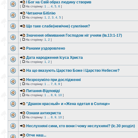
І Бог на Свій образ людину створив
[
На сторінку:
1
...
4
,
5
,
6
]
Читаючи Біблію
[
На сторінку:
1
,
2
,
3
,
4
,
5
]
Що таке слабе(немічне) сумління?
Значення обмивання Господом ніг учням (Ів.13:1-17)
[
На сторінку:
1
,
2
]
Ранами уздоровлено
Дата народження Ісуса Христа
[
На сторінку:
1
,
2
]
На що вказують Царство Боже і Царство Небесне?
Незрозуміло при дослідженні
[
На сторінку:
1
...
7
,
8
,
9
]
Питання-Відповіді
[
На сторінку:
1
...
8
,
9
,
10
]
"Дракон красный» и «Жена одетая в Солнце»
Ознаки антихриста
[
На сторінку:
1
...
8
,
9
,
10
]
Неслухняні сини, хто вони і чому неслухняні? (Іс.30 розділ)
Отче наш...