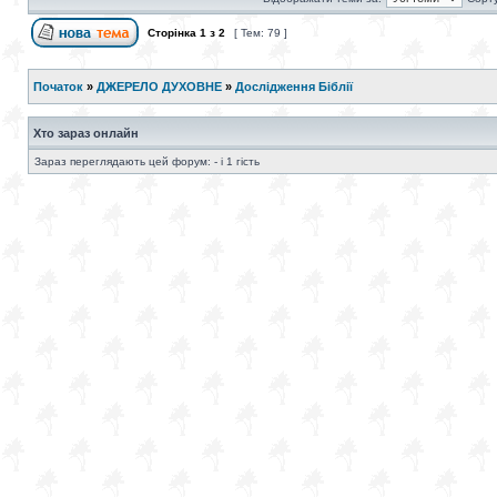
Сторінка
1
з
2
[ Тем: 79 ]
Початок
»
ДЖЕРЕЛО ДУХОВНЕ
»
Дослідження Біблії
Хто зараз онлайн
Зараз переглядають цей форум: - і 1 гість