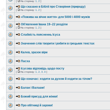
[
На сторінку:
1
,
2
]
Що сказано в Біблії про Створіння (природу)
[
На сторінку:
1
,
2
]
«Пожива на вічне життя» для 5000 і 4000 мужів
Об'явлення Івана 19–22 розділи
[
На сторінку:
1
,
2
]
Слабкість поясненнь Ісуса
Значення слів творити і робити в грецьких текстах
Калев, зразок віри
Пасха
Ісусова відповідь щодо посту
[
На сторінку:
1
,
2
,
3
,
4
]
Що означає: ходити за духом й ходити за тілом?
Балак і Валаам!
Божий присуд для жінки!
Про обітниці й зароки!