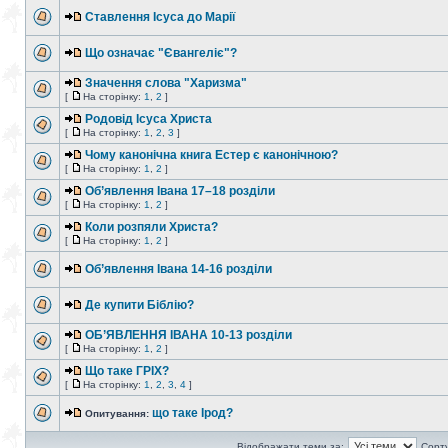
Ставлення Ісуса до Марії
Що означає "Євангеліє"?
Значення слова "Харизма"
[
На сторінку:
1
,
2
]
Родовід Ісуса Христа
[
На сторінку:
1
,
2
,
3
]
Чому канонічна книга Естер є канонічною?
[
На сторінку:
1
,
2
]
Об’явлення Івана 17–18 розділи
[
На сторінку:
1
,
2
]
Коли розпяли Христа?
[
На сторінку:
1
,
2
]
Об’явлення Івана 14-16 розділи
Де купити Біблію?
ОБ’ЯВЛЕННЯ ІВАНА 10-13 розділи
[
На сторінку:
1
,
2
]
Що таке ГРІХ?
[
На сторінку:
1
,
2
,
3
,
4
]
що таке Ірод?
Опитування:
Відображати теми за:
Сорту