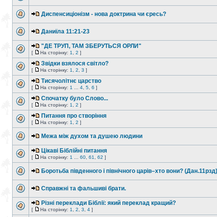
Диспенсиціонізм - нова доктрина чи єресь?
Даниїла 11:21-23
"ДЕ ТРУП, ТАМ ЗБЕРУТЬСЯ ОРЛИ"
[
На сторінку:
1
,
2
]
Звідки взялося світло?
[
На сторінку:
1
,
2
,
3
]
Тисячолітнє царство
[
На сторінку:
1
...
4
,
5
,
6
]
Спочатку було Слово...
[
На сторінку:
1
,
2
]
Питання про створіння
[
На сторінку:
1
,
2
]
Межа між духом та душею людини
Цікаві Біблійні питання
[
На сторінку:
1
...
60
,
61
,
62
]
Боротьба південного і північного царів–хто вони? (Дан.11рзд
Справжні та фальшиві брати.
Різні переклади Біблії: який переклад кращий?
[
На сторінку:
1
,
2
,
3
,
4
]