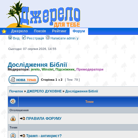
Джерело
Поезія
Рейтинг
Форум
Вхід
Реєстрація
Написати admin`у
Сьогодні: 07 серпня 2026, 14:55
Дослідження Біблії
Модератори:
jerelo
,
Winslet
,
Підсніжник
,
Премодератори
Сторінка
1
з
2
[ Тем: 79 ]
Початок
»
ДЖЕРЕЛО ДУХОВНЕ
»
Дослідження Біблії
Теми
Оголошення
ПРАВИЛА ФОРУМУ
Теми
Трамп - антихрист?