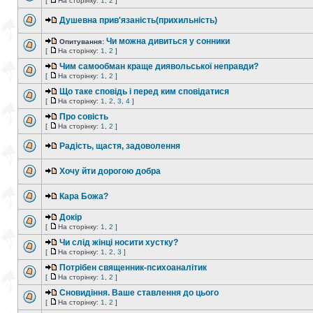
[
На сторінку:
1
,
2
]
Душевна прив'язаність(прихильність)
Чи можна дивиться у сонники
Опитування:
[
На сторінку:
1
,
2
]
Чим самообман краще диявольської неправди?
[
На сторінку:
1
,
2
]
Що таке сповідь і перед ким сповідатися
[
На сторінку:
1
,
2
,
3
,
4
]
Про совість
[
На сторінку:
1
,
2
]
Радість, щастя, задоволення
Хочу йти дорогою добра
Кара Божа?
Докір
[
На сторінку:
1
,
2
]
Чи слід жінці носити хустку?
[
На сторінку:
1
,
2
,
3
]
Потрібен священник-психоаналітик
[
На сторінку:
1
,
2
]
Сновидіння. Ваше ставлення до цього
[
На сторінку:
1
,
2
]