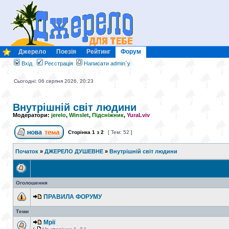
Джерело
Поезія
Рейтинг
Форум
Вхід
Реєстрація
Написати admin`у
Сьогодні: 06 серпня 2026, 20:23
Внутрішній світ людини
Модератори:
jerelo
,
Winslet
,
Підсніжник
,
YuraLviv
Сторінка
1
з
2
[ Тем: 52 ]
Початок
»
ДЖЕРЕЛО ДУШЕВНЕ
»
Внутрішній світ людини
Оголошення
ПРАВИЛА ФОРУМУ
Теми
Мрії