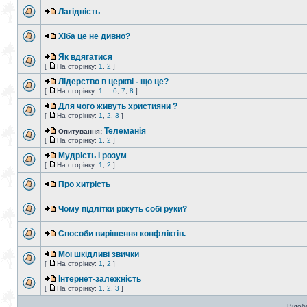
Лагідність
Хіба це не дивно?
Як вдягатися
[
На сторінку:
1
,
2
]
Лідерство в церкві - що це?
[
На сторінку:
1
...
6
,
7
,
8
]
Для чого живуть християни ?
[
На сторінку:
1
,
2
,
3
]
Телеманія
Опитування:
[
На сторінку:
1
,
2
]
Мудрість і розум
[
На сторінку:
1
,
2
]
Про хитрість
Чому підлітки ріжуть собі руки?
Способи вирішення конфліктів.
Мої шкідливі звички
[
На сторінку:
1
,
2
]
Інтернет-залежність
[
На сторінку:
1
,
2
,
3
]
Відоб