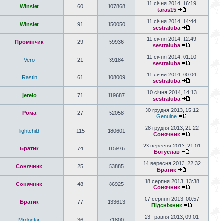
11 січня 2014, 16:19
Winslet
60
107868
taras15
11 січня 2014, 14:44
Winslet
91
150050
sestraluba
11 січня 2014, 12:49
Промінчик
29
59936
sestraluba
11 січня 2014, 01:10
Vero
21
39184
sestraluba
11 січня 2014, 00:04
Rastin
61
108009
sestraluba
10 січня 2014, 14:13
jerelo
71
119687
sestraluba
30 грудня 2013, 15:12
Рома
27
52058
Genuine
28 грудня 2013, 21:22
lightchild
115
180601
Сонячник
23 вересня 2013, 21:01
Братик
74
115976
Богуслав
14 вересня 2013, 22:32
Сонячник
25
53885
Братик
18 серпня 2013, 13:38
Сонячник
48
86925
Сонячник
07 серпня 2013, 00:57
Братик
77
133613
Підсніжник
23 травня 2013, 09:01
Mrdoctor
36
71800