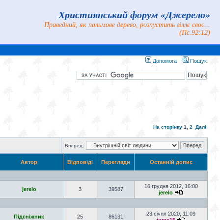
Християнський форум «Джерело»
Праведний, як пальмове дерево, розпустить гіллє своє...
(Пс.92:12)
Допомога
Пошук
На сторінку
1
,
2
Далі
Вперед:
Автор
Відповіді
Перегляди
Останній допис
16 грудня 2012, 16:00
jerelo
3
39587
jerelo
23 січня 2020, 11:09
Підсніжник
25
86131