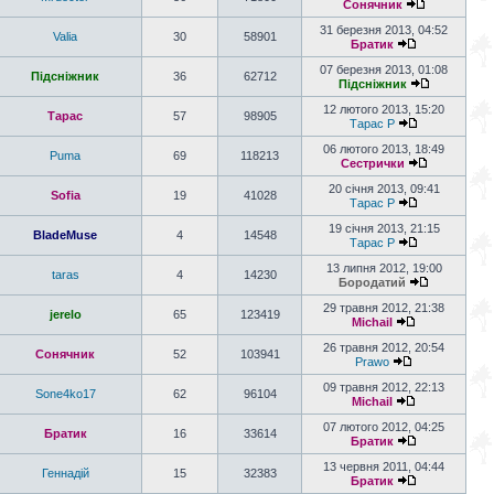
Сонячник
31 березня 2013, 04:52
Valia
30
58901
Братик
07 березня 2013, 01:08
Підсніжник
36
62712
Підсніжник
12 лютого 2013, 15:20
Тарас
57
98905
Тарас P
06 лютого 2013, 18:49
Puma
69
118213
Сестрички
20 січня 2013, 09:41
Sofia
19
41028
Тарас P
19 січня 2013, 21:15
BladeMuse
4
14548
Тарас P
13 липня 2012, 19:00
taras
4
14230
Бородатий
29 травня 2012, 21:38
jerelo
65
123419
Michail
26 травня 2012, 20:54
Сонячник
52
103941
Prawo
09 травня 2012, 22:13
Sone4ko17
62
96104
Michail
07 лютого 2012, 04:25
Братик
16
33614
Братик
13 червня 2011, 04:44
Геннадій
15
32383
Братик