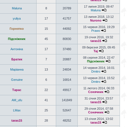
taras15
17 липня 2019, 09:47
Maluna
8
20789
Maluna
13 липня 2018, 13:12
yuliya
17
41757
Nurono
15 червня 2016, 19:29
Горнятко
15
44092
Prawo
19 січня 2016, 19:32
Підсніжник
45
80830
taras15
09 березня 2015, 09:45
Антоніна
17
37480
Taj
08 серпня 2014, 22:47
Братик
7
20887
Підсніжник
14 червня 2014, 16:01
Маріанна
13
24834
Dmitro
13 червня 2014, 15:52
Genuine
6
16814
Dmitro
11 лютого 2014, 06:33
Тарас
22
49917
Сонячник
31 січня 2014, 23:57
AM_ufu
41
141849
taras15
29 січня 2014, 07:58
LMax
25
52647
Сонячник
13 січня 2014, 13:02
taras15
28
48252
taras15