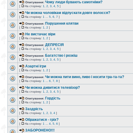
Чому люди бувають самотніми?
Опитування:
[
На сторінку:
1
,
2
,
3
,
4
,
5
]
Чи можна чоловікам відпускати довге волосся?
[
На сторінку:
1
...
5
,
6
,
7
]
Порушення клятви
Опитування:
[
На сторінку:
1
,
2
]
Не вистачає віри
[
На сторінку:
1
,
2
]
ДЕПРЕСІЯ
Опитування:
[
На сторінку:
1
,
2
,
3
,
4
,
5
]
Багатство і розкіш
Опитування:
[
На сторінку:
1
,
2
,
3
,
4
,
5
]
Азартні ігри
[
На сторінку:
1
,
2
]
Чи можна пити вино, пиво і носити тра-та-та?
Опитування:
[
На сторінку:
1
...
6
,
7
,
8
]
Чи можна дивитися телевізор?
[
На сторінку:
1
,
2
,
3
,
4
,
5
]
Гордість
Опитування:
[
На сторінку:
1
,
2
]
Заздрість
[
На сторінку:
1
,
2
,
3
,
4
]
Ображатися - гріх?
[
На сторінку:
1
...
4
,
5
,
6
]
ЗАБОРОНЕНО!!!