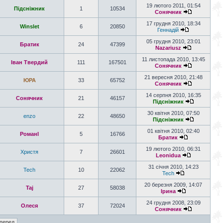
19 лютого 2011, 01:54
Підсніжник
1
10534
Сонячник
17 грудня 2010, 18:34
Winslet
6
20850
Геннадій
05 грудня 2010, 23:01
Братик
24
47399
Nazariusz
11 листопада 2010, 13:45
Іван Твердий
111
167501
Сонячник
21 вересня 2010, 21:48
ЮРА
33
65752
Сонячник
14 серпня 2010, 16:35
Сонячник
21
46157
Підсніжник
30 квітня 2010, 07:50
enzo
22
48650
Підсніжник
01 квітня 2010, 02:40
РоманІ
5
16766
Братик
19 лютого 2010, 06:31
Христя
7
26601
Leonidua
31 січня 2010, 14:23
Tech
10
22062
Tech
20 березня 2009, 14:07
Taj
27
58038
Ірина
24 грудня 2008, 23:09
Олеся
37
72024
Сонячник