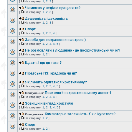
[
На сторінку:
1
,
2
,
3
]
Чи можна у неділю працювати?
[
На сторінку:
1
,
2
,
3
]
Душевність і духовність
[
На сторінку:
1
,
2
,
3
]
Спорт
[
На сторінку:
1
,
2
,
3
,
4
]
Засоби для покращення настрою:)
[
На сторінку:
1
,
2
,
3
,
4
,
5
]
Не розмовляти з людиною - це по-християнськи чи ні?
[
На сторінку:
1
,
2
]
Щастя. І що це таке ?
Піратське ПЗ: крадіжка чи ні?
Як личить одягатися християнину?
[
На сторінку:
1
,
2
,
3
,
4
,
5
]
Психологія в християнському аспекті
Опитування:
[
На сторінку:
1
,
2
,
3
,
4
]
Зовнішній вигляд християн
[
На сторінку:
1
,
2
,
3
,
4
,
5
]
Компютерна залежність. Як лікуватися?
Опитування:
[
На сторінку:
1
,
2
]
Спорт
[
На сторінку:
1
,
2
]