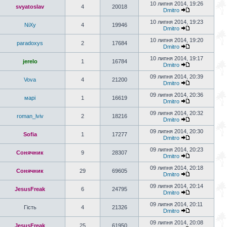
10 липня 2014, 19:26
svyatoslav
4
20018
Dmitro
10 липня 2014, 19:23
NiXy
4
19946
Dmitro
10 липня 2014, 19:20
paradoxys
2
17684
Dmitro
10 липня 2014, 19:17
jerelo
1
16784
Dmitro
09 липня 2014, 20:39
Vova
4
21200
Dmitro
09 липня 2014, 20:36
марі
1
16619
Dmitro
09 липня 2014, 20:32
roman_lviv
2
18216
Dmitro
09 липня 2014, 20:30
Sofia
1
17277
Dmitro
09 липня 2014, 20:23
Сонячник
9
28307
Dmitro
09 липня 2014, 20:18
Сонячник
29
69605
Dmitro
09 липня 2014, 20:14
JesusFreak
6
24795
Dmitro
09 липня 2014, 20:11
Гість
4
21326
Dmitro
09 липня 2014, 20:08
JesusFreak
25
61950