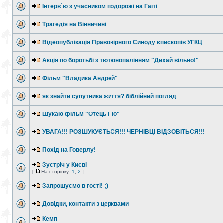
Інтерв`ю з учасником подорожі на Гаїті
Трагедія на Вінничині
Відеопублікація Правовірного Синоду єпископів УГКЦ
Акція по боротьбі з тютюнопалінням "Дихай вільно!"
Фільм "Владика Андрей"
як знайти супутника життя? біблійний погляд
Шукаю фільм "Отець Піо"
УВАГА!!! РОЗШУКУЄТЬСЯ!!! ЧЕРНІВЦІ ВІДЗОВІТЬСЯ!!!
Похід на Говерлу!
Зустріч у Києві
[
На сторінку:
1
,
2
]
Запрошуємо в гості! ;)
Довідки, контакти з церквами
Кемп