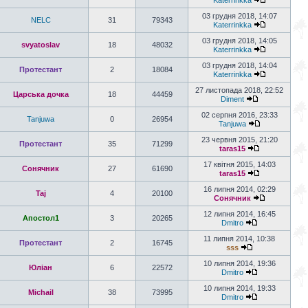
Katerrinkka
03 грудня 2018, 14:07
NELC
31
79343
Katerrinkka
03 грудня 2018, 14:05
svyatoslav
18
48032
Katerrinkka
03 грудня 2018, 14:04
Протестант
2
18084
Katerrinkka
27 листопада 2018, 22:52
Царська дочка
18
44459
Diment
02 серпня 2016, 23:33
Tanjuwa
0
26954
Tanjuwa
23 червня 2015, 21:20
Протестант
35
71299
taras15
17 квітня 2015, 14:03
Сонячник
27
61690
taras15
16 липня 2014, 02:29
Taj
4
20100
Сонячник
12 липня 2014, 16:45
Апостол1
3
20265
Dmitro
11 липня 2014, 10:38
Протестант
2
16745
sss
10 липня 2014, 19:36
Юліан
6
22572
Dmitro
10 липня 2014, 19:33
Michail
38
73995
Dmitro