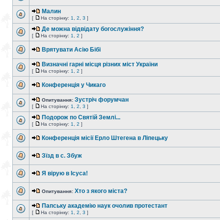
Малин
[
На сторінку:
1
,
2
,
3
]
Де можна відвідату богослужіння?
[
На сторінку:
1
,
2
]
Врятувати Асію Бібі
Визначні гарні місця різних міст України
[
На сторінку:
1
,
2
]
Конференція у Чикаго
Зустріч форумчан
Опитування:
[
На сторінку:
1
,
2
,
3
]
Подорож по Святій Землі...
[
На сторінку:
1
,
2
]
Конференція місії Ерло Штегена в Ліпецьку
Зїзд в с. Збуж
Я вірую в Ісуса!
Хто з якого міста?
Опитування:
Папську академію наук очолив протестант
[
На сторінку:
1
,
2
,
3
]