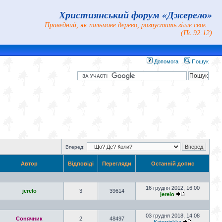
Християнський форум «Джерело»
Праведний, як пальмове дерево, розпустить гіллє своє...
(Пс.92:12)
Допомога
Пошук
Вперед:
Автор
Відповіді
Перегляди
Останній допис
16 грудня 2012, 16:00
jerelo
3
39614
jerelo
03 грудня 2018, 14:08
Сонячник
2
48497