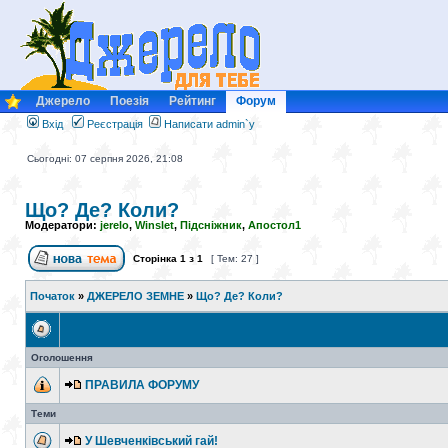
Джерело
Поезія
Рейтинг
Форум
Вхід
Реєстрація
Написати admin`у
Сьогодні: 07 серпня 2026, 21:08
Що? Де? Коли?
Модератори:
jerelo
,
Winslet
,
Підсніжник
,
Апостол1
Сторінка
1
з
1
[ Тем: 27 ]
Початок
»
ДЖЕРЕЛО ЗЕМНЕ
»
Що? Де? Коли?
Оголошення
ПРАВИЛА ФОРУМУ
Теми
У Шевченківський гай!