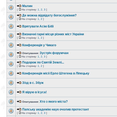
Малин
[
На сторінку:
1
,
2
,
3
]
Де можна відвідату богослужіння?
[
На сторінку:
1
,
2
]
Врятувати Асію Бібі
Визначні гарні місця різних міст України
[
На сторінку:
1
,
2
]
Конференція у Чикаго
Зустріч форумчан
Опитування:
[
На сторінку:
1
,
2
,
3
]
Подорож по Святій Землі...
[
На сторінку:
1
,
2
]
Конференція місії Ерло Штегена в Ліпецьку
Зїзд в с. Збуж
Я вірую в Ісуса!
Хто з якого міста?
Опитування:
Папську академію наук очолив протестант
[
На сторінку:
1
,
2
,
3
]