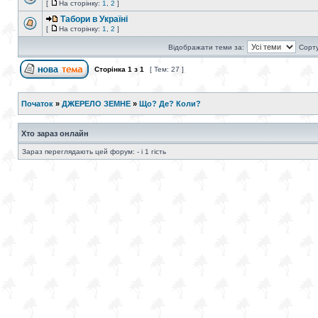
[
На сторінку:
1
,
2
]
Табори в Україні
[
На сторінку:
1
,
2
]
Відображати теми за:
Сорту
Сторінка
1
з
1
[ Тем: 27 ]
Початок
»
ДЖЕРЕЛО ЗЕМНЕ
»
Що? Де? Коли?
Хто зараз онлайн
Зараз переглядають цей форум: - і 1 гість