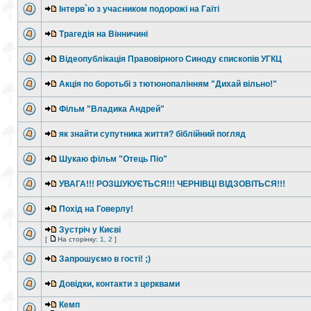
Інтерв`ю з учасником подорожі на Гаїті
Трагедія на Вінничині
Відеопублікація Правовірного Синоду єпископів УГКЦ
Акція по боротьбі з тютюнопалінням "Дихай вільно!"
Фільм "Владика Андрей"
як знайти супутника життя? біблійний погляд
Шукаю фільм "Отець Піо"
УВАГА!!! РОЗШУКУЄТЬСЯ!!! ЧЕРНІВЦІ ВІДЗОВІТЬСЯ!!!
Похід на Говерлу!
Зустріч у Києві
[
На сторінку:
1
,
2
]
Запрошуємо в гості! ;)
Довідки, контакти з церквами
Кемп