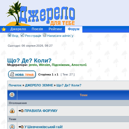
Джерело
Поезія
Рейтинг
Форум
Вхід
Реєстрація
Написати admin`у
Сьогодні: 06 серпня 2026, 06:27
Що? Де? Коли?
Модератори:
jerelo
,
Winslet
,
Підсніжник
,
Апостол1
Сторінка
1
з
1
[ Тем: 27 ]
Початок
»
ДЖЕРЕЛО ЗЕМНЕ
»
Що? Де? Коли?
Теми
Оголошення
ПРАВИЛА ФОРУМУ
Теми
У Шевченківський гай!