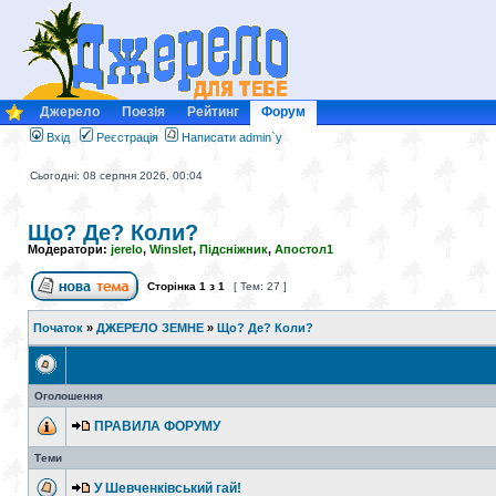
Джерело
Поезія
Рейтинг
Форум
Вхід
Реєстрація
Написати admin`у
Сьогодні: 08 серпня 2026, 00:04
Що? Де? Коли?
Модератори:
jerelo
,
Winslet
,
Підсніжник
,
Апостол1
Сторінка
1
з
1
[ Тем: 27 ]
Початок
»
ДЖЕРЕЛО ЗЕМНЕ
»
Що? Де? Коли?
Оголошення
ПРАВИЛА ФОРУМУ
Теми
У Шевченківський гай!