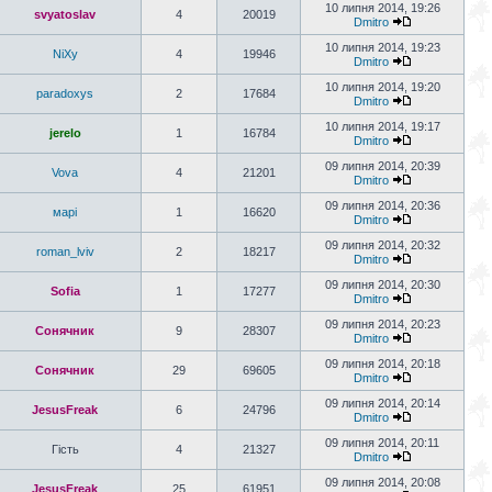
10 липня 2014, 19:26
svyatoslav
4
20019
Dmitro
10 липня 2014, 19:23
NiXy
4
19946
Dmitro
10 липня 2014, 19:20
paradoxys
2
17684
Dmitro
10 липня 2014, 19:17
jerelo
1
16784
Dmitro
09 липня 2014, 20:39
Vova
4
21201
Dmitro
09 липня 2014, 20:36
марі
1
16620
Dmitro
09 липня 2014, 20:32
roman_lviv
2
18217
Dmitro
09 липня 2014, 20:30
Sofia
1
17277
Dmitro
09 липня 2014, 20:23
Сонячник
9
28307
Dmitro
09 липня 2014, 20:18
Сонячник
29
69605
Dmitro
09 липня 2014, 20:14
JesusFreak
6
24796
Dmitro
09 липня 2014, 20:11
Гість
4
21327
Dmitro
09 липня 2014, 20:08
JesusFreak
25
61951