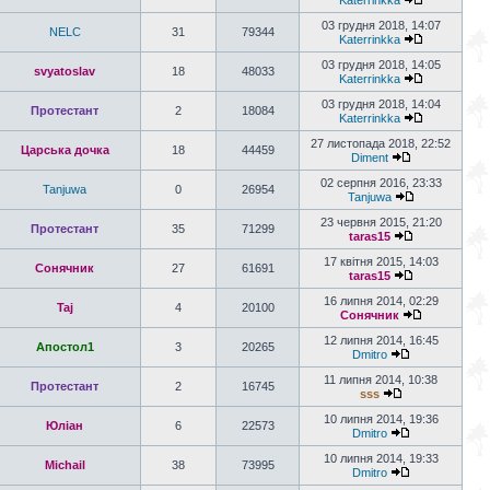
Katerrinkka
03 грудня 2018, 14:07
NELC
31
79344
Katerrinkka
03 грудня 2018, 14:05
svyatoslav
18
48033
Katerrinkka
03 грудня 2018, 14:04
Протестант
2
18084
Katerrinkka
27 листопада 2018, 22:52
Царська дочка
18
44459
Diment
02 серпня 2016, 23:33
Tanjuwa
0
26954
Tanjuwa
23 червня 2015, 21:20
Протестант
35
71299
taras15
17 квітня 2015, 14:03
Сонячник
27
61691
taras15
16 липня 2014, 02:29
Taj
4
20100
Сонячник
12 липня 2014, 16:45
Апостол1
3
20265
Dmitro
11 липня 2014, 10:38
Протестант
2
16745
sss
10 липня 2014, 19:36
Юліан
6
22573
Dmitro
10 липня 2014, 19:33
Michail
38
73995
Dmitro