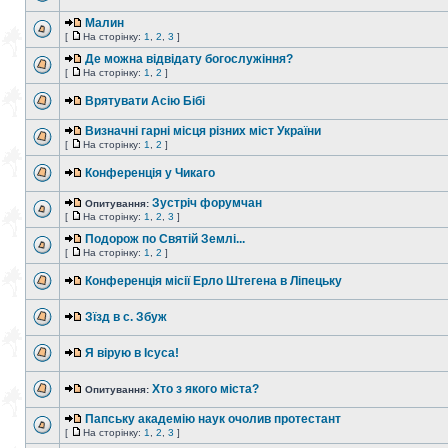
Малин
[
На сторінку:
1
,
2
,
3
]
Де можна відвідату богослужіння?
[
На сторінку:
1
,
2
]
Врятувати Асію Бібі
Визначні гарні місця різних міст України
[
На сторінку:
1
,
2
]
Конференція у Чикаго
Зустріч форумчан
Опитування:
[
На сторінку:
1
,
2
,
3
]
Подорож по Святій Землі...
[
На сторінку:
1
,
2
]
Конференція місії Ерло Штегена в Ліпецьку
Зїзд в с. Збуж
Я вірую в Ісуса!
Хто з якого міста?
Опитування:
Папську академію наук очолив протестант
[
На сторінку:
1
,
2
,
3
]