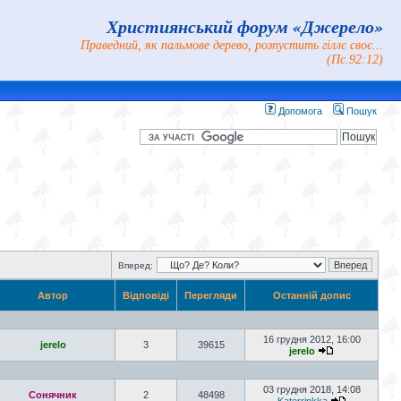
Християнський форум «Джерело»
Праведний, як пальмове дерево, розпустить гіллє своє...
(Пс.92:12)
Допомога
Пошук
Вперед:
Автор
Відповіді
Перегляди
Останній допис
16 грудня 2012, 16:00
jerelo
3
39615
jerelo
03 грудня 2018, 14:08
Сонячник
2
48498