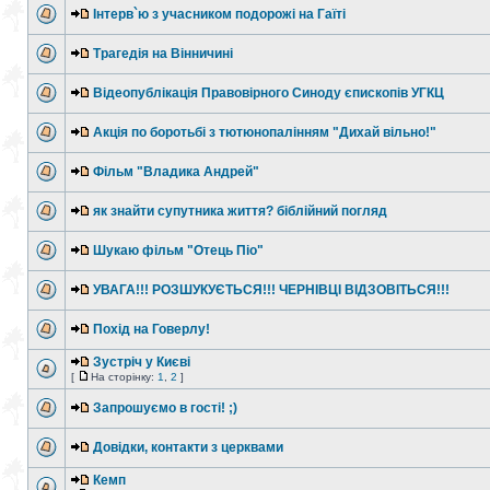
Інтерв`ю з учасником подорожі на Гаїті
Трагедія на Вінничині
Відеопублікація Правовірного Синоду єпископів УГКЦ
Акція по боротьбі з тютюнопалінням "Дихай вільно!"
Фільм "Владика Андрей"
як знайти супутника життя? біблійний погляд
Шукаю фільм "Отець Піо"
УВАГА!!! РОЗШУКУЄТЬСЯ!!! ЧЕРНІВЦІ ВІДЗОВІТЬСЯ!!!
Похід на Говерлу!
Зустріч у Києві
[
На сторінку:
1
,
2
]
Запрошуємо в гості! ;)
Довідки, контакти з церквами
Кемп