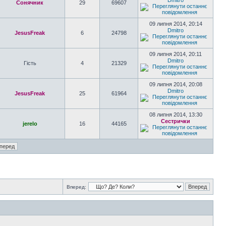
Dmitro
Сонячник
29
69607
09 липня 2014, 20:14
Dmitro
JesusFreak
6
24798
09 липня 2014, 20:11
Dmitro
Гість
4
21329
09 липня 2014, 20:08
Dmitro
JesusFreak
25
61964
08 липня 2014, 13:30
Сестрички
jerelo
16
44165
Вперед: