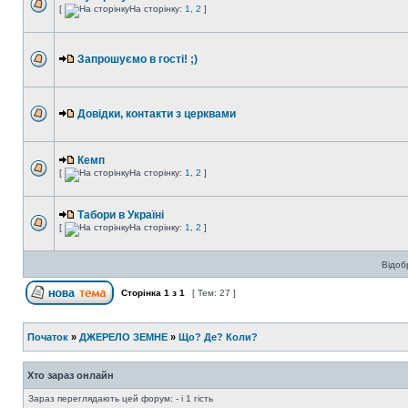
[
На сторінку:
1
,
2
]
Запрошуємо в гості! ;)
Довідки, контакти з церквами
Кемп
[
На сторінку:
1
,
2
]
Табори в Україні
[
На сторінку:
1
,
2
]
Відоб
Сторінка
1
з
1
[ Тем: 27 ]
Початок
»
ДЖЕРЕЛО ЗЕМНЕ
»
Що? Де? Коли?
Хто зараз онлайн
Зараз переглядають цей форум: - і 1 гість