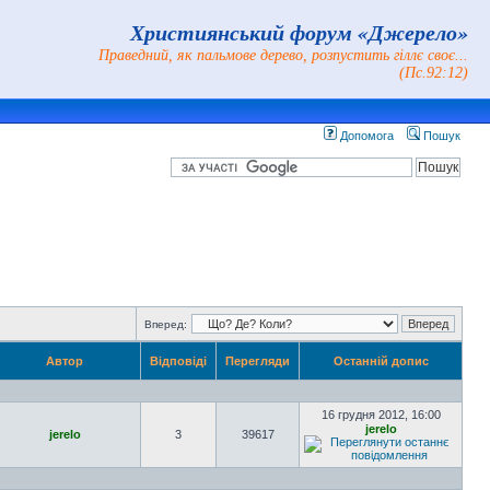
Християнський форум «Джерело»
Праведний, як пальмове дерево, розпустить гіллє своє...
(Пс.92:12)
Допомога
Пошук
Вперед:
Автор
Відповіді
Перегляди
Останній допис
16 грудня 2012, 16:00
jerelo
jerelo
3
39617