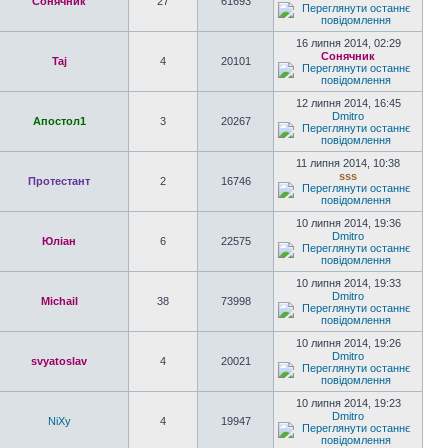
Сонячник
27
61693
16 липня 2014, 02:29
Сонячник
Taj
4
20101
12 липня 2014, 16:45
Dmitro
Апостол1
3
20267
11 липня 2014, 10:38
sss
Протестант
2
16746
10 липня 2014, 19:36
Dmitro
Юліан
6
22575
10 липня 2014, 19:33
Dmitro
Michail
38
73998
10 липня 2014, 19:26
Dmitro
svyatoslav
4
20021
10 липня 2014, 19:23
Dmitro
NiXy
4
19947