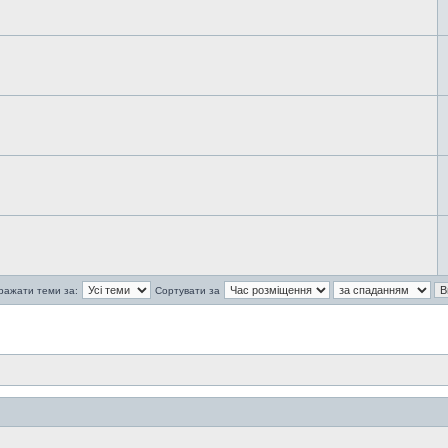
ражати теми за:
Сортувати за