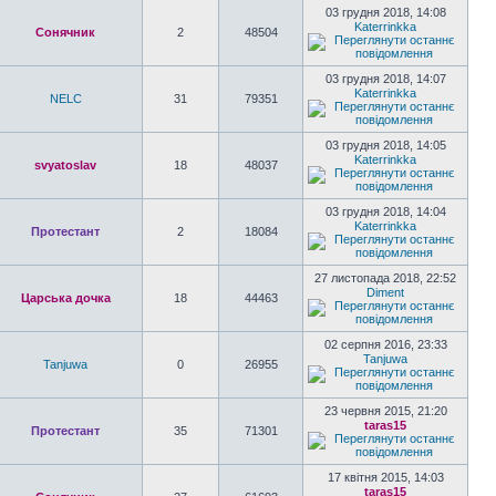
03 грудня 2018, 14:08
Katerrinkka
Сонячник
2
48504
03 грудня 2018, 14:07
Katerrinkka
NELC
31
79351
03 грудня 2018, 14:05
Katerrinkka
svyatoslav
18
48037
03 грудня 2018, 14:04
Katerrinkka
Протестант
2
18084
27 листопада 2018, 22:52
Diment
Царська дочка
18
44463
02 серпня 2016, 23:33
Tanjuwa
Tanjuwa
0
26955
23 червня 2015, 21:20
taras15
Протестант
35
71301
17 квітня 2015, 14:03
taras15