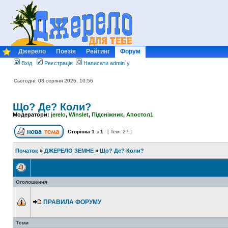
Джерело
Поезія
Рейтинг
Форум
Вхід
Реєстрація
Написати admin`у
Сьогодні: 08 серпня 2026, 10:56
Що? Де? Коли?
Модератори:
jerelo
,
Winslet
,
Підсніжник
,
Апостол1
Сторінка
1
з
1
[ Тем: 27 ]
Початок
»
ДЖЕРЕЛО ЗЕМНЕ
»
Що? Де? Коли?
Оголошення
ПРАВИЛА ФОРУМУ
Теми