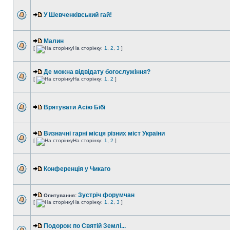
У Шевченківський гай!
Малин
[
На сторінку:
1
,
2
,
3
]
Де можна відвідату богослужіння?
[
На сторінку:
1
,
2
]
Врятувати Асію Бібі
Визначні гарні місця різних міст України
[
На сторінку:
1
,
2
]
Конференція у Чикаго
Зустріч форумчан
Опитування:
[
На сторінку:
1
,
2
,
3
]
Подорож по Святій Землі...