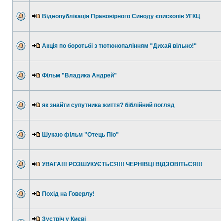
Відеопублікація Правовірного Синоду єпископів УГКЦ
Акція по боротьбі з тютюнопалінням "Дихай вільно!"
Фільм "Владика Андрей"
як знайти супутника життя? біблійний погляд
Шукаю фільм "Отець Піо"
УВАГА!!! РОЗШУКУЄТЬСЯ!!! ЧЕРНІВЦІ ВІДЗОВІТЬСЯ!!!
Похід на Говерлу!
Зустріч у Києві