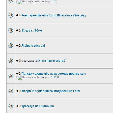
[
На сторінку:
1
,
2
]
Конференція місії Ерло Штегена в Ліпецьку
Зїзд в с. Збуж
Я вірую в Ісуса!
Хто з якого міста?
Опитування:
Папську академію наук очолив протестант
[
На сторінку:
1
,
2
,
3
]
Інтерв`ю з учасником подорожі на Гаїті
Трагедія на Вінничині