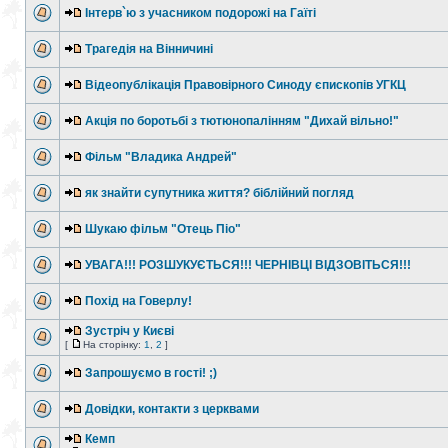
Інтерв`ю з учасником подорожі на Гаїті
Трагедія на Вінничині
Відеопублікація Правовірного Синоду єпископів УГКЦ
Акція по боротьбі з тютюнопалінням "Дихай вільно!"
Фільм "Владика Андрей"
як знайти супутника життя? біблійний погляд
Шукаю фільм "Отець Піо"
УВАГА!!! РОЗШУКУЄТЬСЯ!!! ЧЕРНІВЦІ ВІДЗОВІТЬСЯ!!!
Похід на Говерлу!
Зустріч у Києві
[
На сторінку:
1
,
2
]
Запрошуємо в гості! ;)
Довідки, контакти з церквами
Кемп