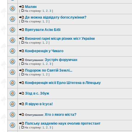
Малин
[
На сторінку:
1
,
2
,
3
]
Де можна відвідату богослужіння?
[
На сторінку:
1
,
2
]
Врятувати Асію Бібі
Визначні гарні місця різних міст України
[
На сторінку:
1
,
2
]
Конференція у Чикаго
Зустріч форумчан
Опитування:
[
На сторінку:
1
,
2
,
3
]
Подорож по Святій Землі...
[
На сторінку:
1
,
2
]
Конференція місії Ерло Штегена в Ліпецьку
Зїзд в с. Збуж
Я вірую в Ісуса!
Хто з якого міста?
Опитування:
Папську академію наук очолив протестант
[
На сторінку:
1
,
2
,
3
]