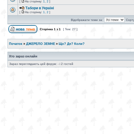
[
На сторінку:
1
,
2
]
Табори в Україні
[
На сторінку:
1
,
2
]
Відображати теми за:
Сорту
Сторінка
1
з
1
[ Тем: 27 ]
Початок
»
ДЖЕРЕЛО ЗЕМНЕ
»
Що? Де? Коли?
Хто зараз онлайн
Зараз переглядають цей форум: - і 2 гостей