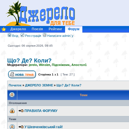
Джерело
Поезія
Рейтинг
Форум
Вхід
Реєстрація
Написати admin`у
Сьогодні: 06 серпня 2026, 09:45
Що? Де? Коли?
Модератори:
jerelo
,
Winslet
,
Підсніжник
,
Апостол1
Сторінка
1
з
1
[ Тем: 27 ]
Початок
»
ДЖЕРЕЛО ЗЕМНЕ
»
Що? Де? Коли?
Теми
Оголошення
ПРАВИЛА ФОРУМУ
Теми
У Шевченківський гай!