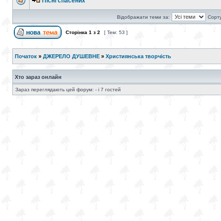
Пісні спасених
Відображати теми за:
Сорту
Сторінка
1
з
2
[ Тем: 53 ]
Початок
»
ДЖЕРЕЛО ДУШЕВНЕ
»
Християнська творчість
Хто зараз онлайн
Зараз переглядають цей форум: - і 7 гостей