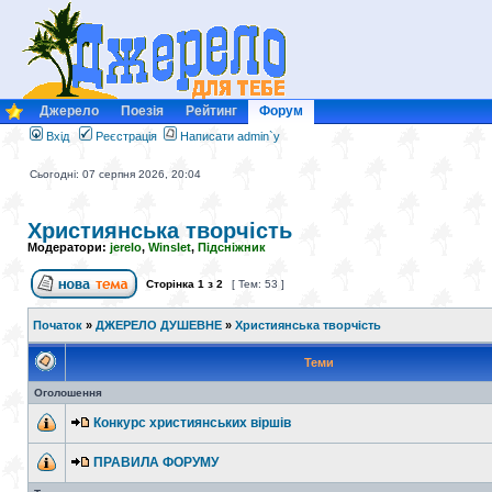
Джерело
Поезія
Рейтинг
Форум
Вхід
Реєстрація
Написати admin`у
Сьогодні: 07 серпня 2026, 20:04
Християнська творчість
Модератори:
jerelo
,
Winslet
,
Підсніжник
Сторінка
1
з
2
[ Тем: 53 ]
Початок
»
ДЖЕРЕЛО ДУШЕВНЕ
»
Християнська творчість
Теми
Оголошення
Конкурс християнських віршів
ПРАВИЛА ФОРУМУ