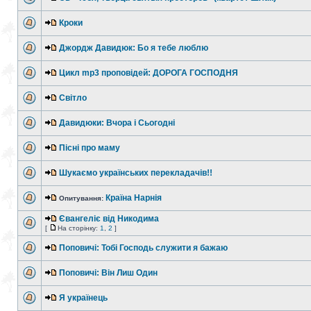
Кроки
Джордж Давидюк: Бо я тебе люблю
Цикл mp3 проповідей: ДОРОГА ГОСПОДНЯ
Світло
Давидюки: Вчора і Сьогодні
Пісні про маму
Шукаємо українських перекладачів!!
Країна Нарнія
Опитування:
Євангеліє від Никодима
[
На сторінку:
1
,
2
]
Поповичі: Тобі Господь служити я бажаю
Поповичі: Він Лиш Один
Я українець