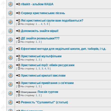
ribakit - альбом КАША
Сервер християнських пісень
Які християнські групи вам подобаються?
[
На сторінку:
1
...
4
,
5
,
6
]
Допоможіть знайти вірші!
ДЕ знайти розмальвки???
[
На сторінку:
1
,
2
]
Ефективні методи для недільної школи, дит. таборів, і т.д.
Християнські мультфільми
[
На сторінку:
1
,
2
]
Християнські mp3: обмін ресурсами
[
На сторінку:
1
,
2
,
3
,
4
,
5
]
Християнські крилаті вислови
Християнські привітання з св'ятами
[
На сторінку:
1
,
2
]
Поезія гуртом
Опитування:
[
На сторінку:
1
,
2
]
Ревность "Суламиты!" (статья)