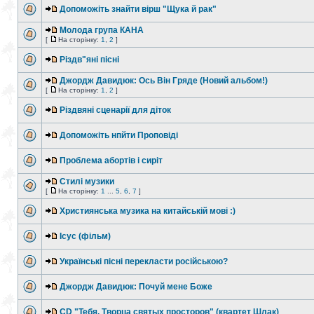
Допоможіть знайти вірш "Щука й рак"
Молода група КАНА
[
На сторінку:
1
,
2
]
Різдв"яні пісні
Джордж Давидюк: Ось Він Гряде (Новий альбом!)
[
На сторінку:
1
,
2
]
Різдвяні сценарії для діток
Допоможіть нпйти Проповіді
Проблема абортів і сиріт
Стилі музики
[
На сторінку:
1
...
5
,
6
,
7
]
Християнська музика на китайській мові :)
Ісус (фільм)
Українські пісні перекласти російською?
Джордж Давидюк: Почуй мене Боже
CD "Тебя, Творца святых просторов" (квартет Шлак)