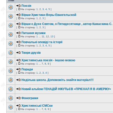
Теми
Поезія
[
На сторінку:
1
,
2
,
3
,
4
,
5
]
Вiрши Христиан Веры Евангельской
[
На сторінку:
1
,
2
,
3
]
Вiрши о Духе Святом, о Пятидесятнице , автор Камаскина С.
[
На сторінку:
1
,
2
,
3
]
Питання музики
[
На сторінку:
1
...
11
,
12
,
13
]
Повчальні оповіді та історії
[
На сторінку:
1
,
2
,
3
,
4
,
5
]
Твори друзів
Християнська поезія - іншою мовою
[
На сторінку:
1
...
7
,
8
,
9
]
Поради
[
На сторінку:
1
,
2
,
3
,
4
]
Недільна школа. Допоможіть знайти матеріал!!!
Новий альбом ГЕНАДІЙ НІКУТЬЄВ =ПРІЄХАЛ Я В АМЕРІКУ=
Фонограми
Християнські СМСки
[
На сторінку:
1
...
7
,
8
,
9
]